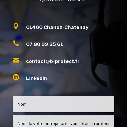

01400 Chanoz-Chatenay

07 80 99 25 61

contact@b-protect.fr

LinkedIn