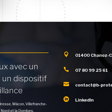

01400 Chanoz-C
aux avec un

07 80 99 25 61
un dispositif

contact@b-prote
illance

LinkedIn
resse, Mâcon, Villefranche-
 Nord et la Dombes.